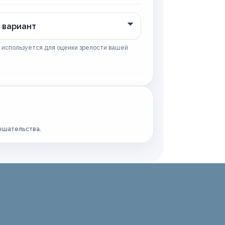
 используется для оценки зрелости вашей
ешательства.
ранение
ельной организации
сии
 России