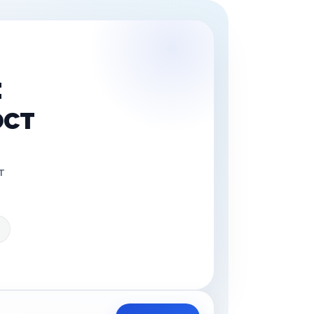
:
ост
т