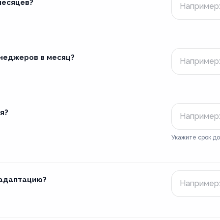
месяцев?
неджеров в месяц?
я?
Укажите срок д
 адаптацию?