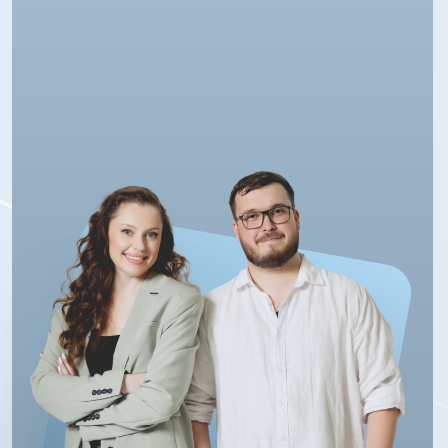
Агапов
Альфа-Банк
Лицензия ЦБ РФ № 1326
от 16.01.2015
Почта банк
Первое видео
Лицензия ЦБ РФ № 650
от 25.03.2016
уже ждет вас
Политика конфиденциальности
Договор оферты
Получить
Согласие на рассылку
Согласие на обработку
Сведения об образовательной организации
Согласие на распространение
Сайт Минобрнауки России
Сайт Минпросвещения России
Способы оплаты
2025 © Космосейлз —от оклада к звёздным бонусам