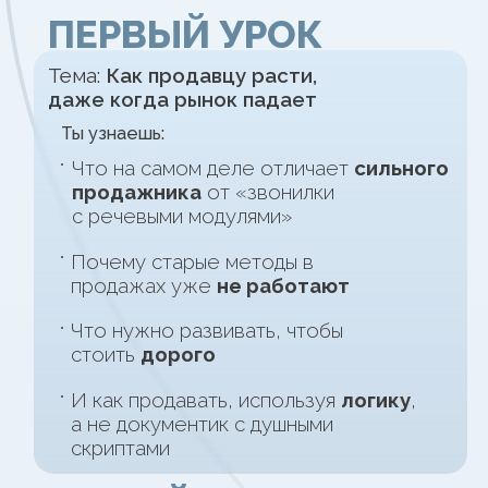
и чем он отличается от «звонилки со
скриптом»
Как работает наша система
обучения:
база + модернизация
,
и как освоить её за 6 недель
БЕСПЛАТНЫЙ МОДУЛЬ ПРОДВИНУТОГО КУРСА
ТЕХНИКИ ПРОДАЖ
КОТОРЫЕ УДВАИВАЮТ ДОХОД
Получи навыки за которые платят
от 200 000 ₽ в любой компании
4 095 ₽
Бесплатно до 11.08.2026