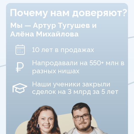
ПЕРВЫЙ УРОК
Тема:
Как продавцу расти,
даже когда рынок падает
Ты узнаешь:
Что на самом деле отличает
сильного
продажника
от «звонилки
с речевыми модулями»
Почему старые методы в
продажах уже
не работают
Что нужно развивать, чтобы
стоить
дорого
И как продавать, используя
логику
,
а не документик с душными
скриптами
ВТОРОЙ УРОК
Тема:
Техники, которые закрывают
клиента без давления и уговоров