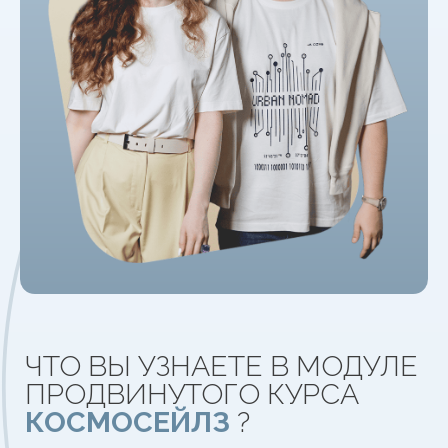
Ты узнаешь:
Реальные техники
для отработки
возражений
Как изменилась аудитория и
почему
старые скрипты
больше не работают
Примеры
ошибок
, которые срывают
сделки
По какой
структуре
самостоятельно
придумывать ответы
ТРЕТИЙ УРОК
Тема:
Трек развития продавца: как
вырасти в доходе уже в этом году
Ты узнаешь:
Почему даже крутые менеджеры не
растут в
доходе
и как это исправить
Кто такой
современный продажник