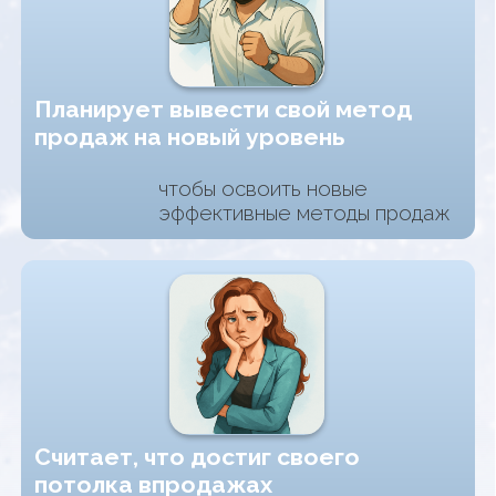
Хочет сменить профессию
но не знает как
стартовать в продажах
Почему нам доверяют?
Мы — Артур Тугушев и
Алёна Михайлова
10 лет в продажах
Напродавали на 550+ млн в
разных нишах
Наши ученики закрыли
сделок на 3 млрд за 5 лет