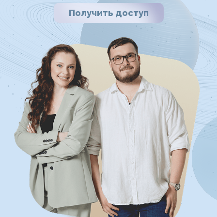
ЧТО
ВАС ЖДЕТ:
3 урокa
И 2 часа важного
и нескучного