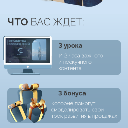
контента
3 бонуса
Которые помогут
смоделировать свой
трек развития в продажах
Возмо жность
Узнать свой тип продаж
и направления
для развития
ДЛЯ КОГО ЭТОТ
МОДУЛЬ