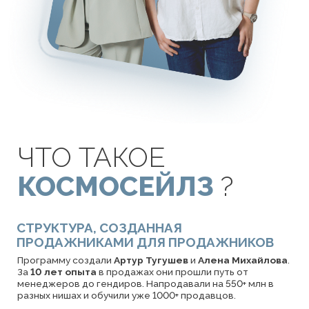
ЧТО ТАКОЕ
КОСМОСЕЙЛЗ
?
СТРУКТУРА, СОЗДАННАЯ
ПРОДАЖНИКАМИ ДЛЯ ПРОДАЖНИКОВ
Программу создали
Артур Тугушев
и
Алена Михайлова
.
За
10 лет опыта
в продажах они прошли путь от
менеджеров до гендиров. Напродавали на 550+ млн в
разных нишах и обучили уже 1000+ продавцов.
ПРОГРАММА, КОТОРАЯ ДАЁТ
УВЕРЕННОСТЬ В ЗАВТРАШНЕМ ДНЕ
Полученные инструменты вы сразу сможете применять
в работе. Для новичков это будет отличной базой, чтобы
начать карьеру в продажах
и выйти на первые деньги. А
более
опытные смогут усилить
свои результаты на
текущем месте работы и кратно вырасти в доходе.
Инструменты программы
можно применять в любых
отделах продаж
и при работе с любыми продуктами: от
инфобиза до отгрузки бетона.
СРЕДА, ГДЕ ПРОДАЖИ РАСТУТ
КАЖДЫЙ ДЕНЬ
По итогам 2025 года менеджеры по продажам увеличили