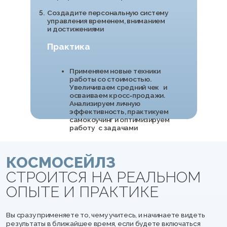
Точка «A»
Заработок – 52 000 ₽
Работал в колл-центре и
монотонно читал скрипты.
Клиенты часто бросали трубку.
Точка «Б»
Заработок – 184 000 ₽
Научился находить подход к
каждому клиенту, перешёл в отдел
продаж. Его звонки стали эталоном
для отдела, а клиенты начали
возвращаться и рекомендовать
компанию.
Дмитрий
Агапов