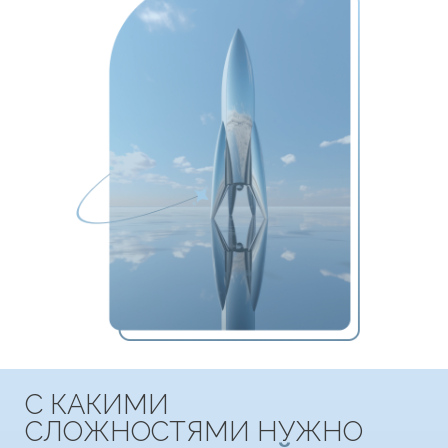
ИДТИ В
КОСМОСЕЙЛЗ
?
Клиенты «сливаются» после
первого контакта
Не понимаешь как доносить
ценность до 100% клиентов
Работаешь по скриптам и хочешь
узнать как выстроить структуру
вне зависимости от продукта и
ЦА
Не вскрываешь причины
возникновения возражений
и принципы работы со
стратегией отработки