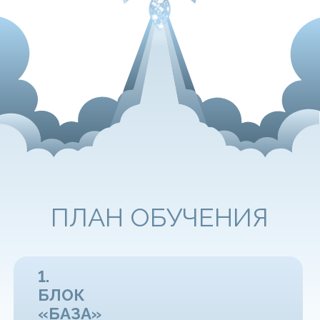
Модуль B2B
Основные темы и новые техники для
B2B-сегмента
Модуль HR
Все об успешном трудоустройстве
Модуль Карьерный блок
Как вырасти в сфере продаж до руководителя
1.
-
БЛОК «БАЗА»
01
Вы понимаете, как устроены
продажи как система,
а не набор случайных действий
02
У вас есть чёткая структура
ведения сделки от первого
контакта до решения
клиента