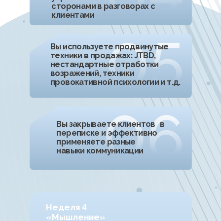
КОСМОСЕЙЛЗ
СТРОИТСЯ НА РЕАЛЬНОМ
ОПЫТЕ И ПРАКТИКЕ
Вы сразу применяете то, чему учитесь, и начинаете видеть
результаты в ближайшее время, если будете включаться
на всех практиках и внедрять полученные знания в работу.
Мы даем вам не один инструмент, а полностью логику
продажи
ОНЛАЙН-ПРОГРАММА ДЛЯ РОСТА
В ДОХОДЕ УЖЕ ЧЕРЕЗ МЕСЯЦ
Всё, что даётся в модулях, вы тут же пробуете на практике,
в отработке со своим наставником. Узнаете, как быстро