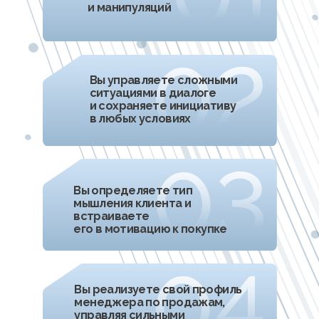
Неделя 6
«Шаг на повышение»
1.
-
Изучите нестандартные инструменты
1.-
на усиление стоимости в презентации
2.
-
Освоите стратегии роста среднего чека
2.-
и возврата клиентов: апсейл и кросс‑сейл,
2.-
опираясь на реальные потребности
3.
-
Научитесь работать в правилах
3.-
эффективного дожима
4.
-
Раскроете инструменты само-коучинга
4.-
для повышения личной эффективности
4.-
и профилактики выгорания
5.
-
Создадите персональную систему
5.-
управления временем, вниманием
5.-
и достижениями
Практика
Применяем новые техники
работы со стоимостью.
Увеличиваем средний чек и
осваиваем кросс‑продажи.
Анализируем личную
эффективность, практикуем
самокоучинг и оптимизируем
работу с задачами