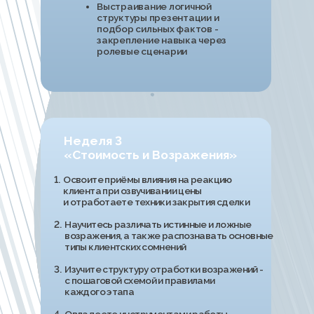
Неделя 4
«Мышление»
1.
-
Изучите типы мотивации клиента
1.-
и научитесь подбирать аргументы
1.-
под каждый из них
2.
-
Определите свой профиль менеджера
2.-
по продажам и получите инструменты
2.-
для раскрытия потенциала
3.
-
Научитесь управлять началом диалога,
3.-
когда клиент не следует сценарию
4.
-
Изучите принципы духовного интеллекта
4.-
и способы влияния на свою мотивацию
5.
-
Освоите правила работы в сторителлинге
5.-
для клиента и выстраивания
5.-
"ролевой модели" для продажи
Практика
Анализируем мышление
клиента. Развиваем профиль
продажника и интегрируем его
в рабочие этапы.
Отрабатываем
нестандартные техники
начала диалога