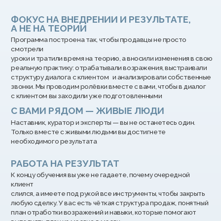
Обучил
и вывел на
топ-уровень
30+ руководителей
и директоров
продаж
Оптимизировал
инструменты
и
расходы
коммерческого
департамента
без изменений
мотиваций в 40+
компаниях
Точка «A»
Заработок – 110 000 ₽
АЛЕНА МИХАЙЛОВА
План выполняла, но не знала, как
перешагнуть «порог».
Сооснователь
КОСМОСЕЙЛЗ
Эксперт по обучению и
адаптации продаж для бизнеса
Точка «Б»
Заработок – 210 000 ₽
Прошла путь от
продавца
до
ТОП-менеджера
за 3 года
Проанализировала свои звонки и
устранила ошибки. Впервые закрыла
8+ лет
в сфере продаж
план на 170%, а её разговоры теперь
Управляла
отделами продаж
ставят в пример новичкам.
100+
человек
Обучила и вывела на
топ-
уровень 500+
менеджеров по
продажам
Милана Бирюкова
Выстроила с нуля
и упаковала
40+
отделов продаж в разных
нишах
Создала систему
обучения
в подходе
«многоуровневых
продаж»