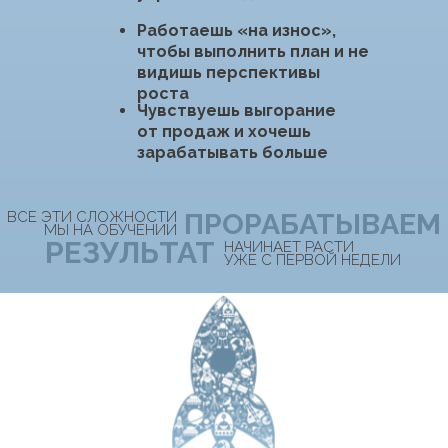
«БАЗА»
7 Модулей
35 Уроков
3 Недели практики
Обучение актуальным навыкам продавца.
Создание фундамента и структуры продаж
с отработкой на практике каждого этапа
2. БЛОК
«МОДЕРНИЗАЦИЯ ПРОДАЖ»
9 Модулей
33 Урока
3 Недели практики
Работа с глубинными установками, мышлением
продавца и новейшими техниками закрытия в
продажах.
Обсуждение тем, которые не освещались в
продажах нигде ранее – это наши авторские
схемы и наработки
БОНУСНЫЕ МОДУЛИ