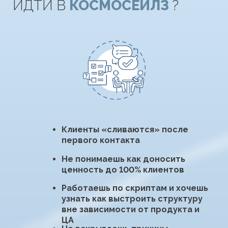
Не знаешь как управлять
сопротивлением и
нестандартными реакциями
клиента
Не понимаешь «логику»
выявления потребностей и как
клиента раскрыть полностью
Теряешься в презентации
стоимости
Не различаешь типы мышления
и мотивы к покупке у каждого
клиента