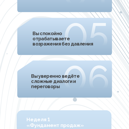
Неделя 3
«Стоимость и Возражения»
1.
-
Освоите приёмы влияния на реакцию
1.-
клиента при озвучивании цены
1.-
и отработаете техники закрытия сделки
2.
-
Научитесь различать истинные и ложные
2.-
возражения, а также распознавать основные
2.-
типы клиентских сомнений
3.
-
Изучите структуру отработки возражений -
3.-
с пошаговой схемой и правилами
3.-
каждого этапа
4.
-
Овладеете инструментами работы
4.-
с сопротивлением клиента
5.
-
Освоите схему закрытия клиента в моменте
Практика
Теория возражений + отработка
презентации стоимости и техник
работы с сомнениями клиента в
ролевых играх