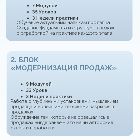
03
Вы управляете вниманием
клиента с самого начала
диалога
04
Вы презентуете продукт через
задачи и запросы клиента
05
Вы спокойно
отрабатываете
возражения без давления
06
Вы уверенно ведёте
сложные диалоги и
переговоры