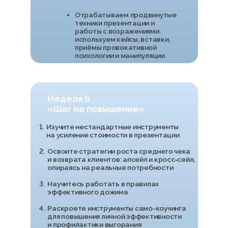
25000
100000
Ваш будущий доход
в месяц
207500
₽
Средний % бонуса с продаж — 5%,
а в 30% компаний порядка 7%, по данным hh.ru