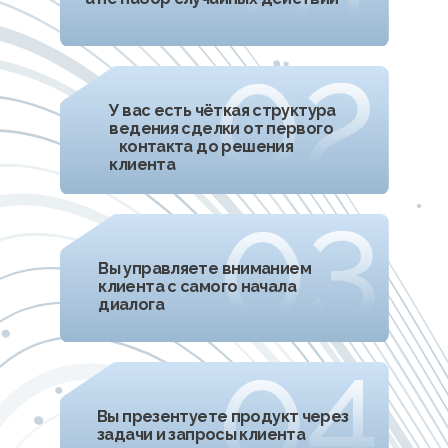
Отработка навыка адаптации
структуры диалога под
ситуацию - ролевые игры по
темам модулей
Неделя 2
«Презентация»
1.
-
Освоите алгоритм перехода
1.-
к презентации и подготовки
1.-
клиента к восприятию информации
2.
-
Изучите структуру эффективной презентации
2.-
и научитесь создавать убедительные кейсы
3.
-
Научитесь адаптировать презентацию
3.-
продукта под запросы клиента в диалоге
4.
-
Овладеете приёмами вовлечения, удержания
4.-
внимания и работы с обратной связью
5.
-
Освоите способ доносить ценность продукта
5.-
спокойно, уверенно и без давления
Практика
Выстраивание логичной
структуры презентации и
подбор сильных фактов -
закрепление навыка через
ролевые сценарии