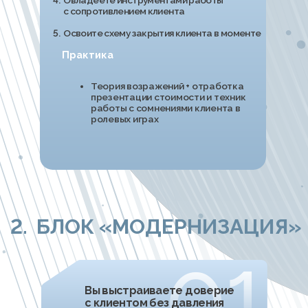
Неделя 5
«Продвинутые техники»
1.
-
Освоите принципы нестандартной
1.-
отработки возражений и конкретные
1.-
техники их применения
2.
-
Изучите провокативную психологию
2.-
и получите практические инструменты
2.-
влияния
3.
-
Раскроете метод выявления
3.-
потребностей через JTBD
4.
-
Научитесь продавать в переписке:
4.-
освоите структуру и правила
5.
-
Изучите навыки работы с сопротивлением
5.-
клиента через осознанное нарушение
5.-
шаблонов мышления
Практика
Отрабатываем продвинутые
техники презентации и
работы с возражениями:
используем кейсы, вставки,
приёмы провокативной
психологии и манипуляции