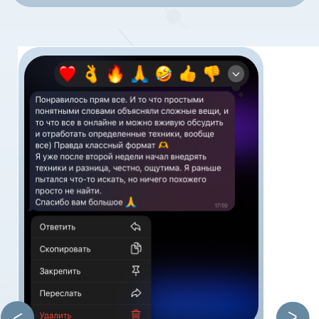
и индивидуальной работой
Доступ ко всем урокам и материалам
курса
(
2 блока, 16 модулей
)
на 12 мес
Доступ к записям
индивидуальных/групповых
уроков, сесcий и практик на
6 мес
Закрытый чат с учениками
Обратная связь от наставников
по домашним заданиям в чате
Групповые разборы и практики
по модулям с наставником
каждую неделю
6 групповых
встреч
по темам модулей
2 индивидуальные встречи:
установочная сессия
и калибровочная в процессе
обучения по навыкам и скиллам
Доступ к
сообществу
продажников -
единомышленников на 1 мес