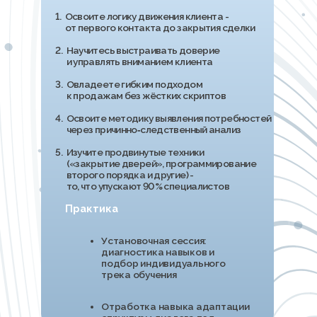
2.
-
БЛОК «МОДЕРНИЗАЦИЯ»
01
Вы выстраиваете доверие
с клиентом без давления
и манипуляций
02
Вы управляете сложными
ситуациями в диалоге
и сохраняете инициативу
в любых условиях
03
Вы определяете тип
мышления клиента и