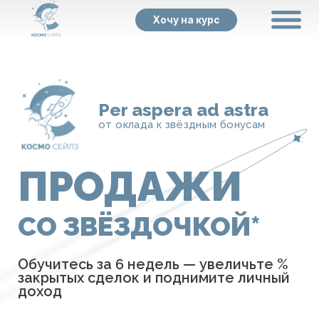
Хочу на курс
Per aspera ad astra
от оклада к звёздным бонусам
ПРОДАЖИ
СО ЗВЁЗДОЧКОЙ*
Обучитесь за 6 недель — увеличьте %
закрытых сделок и поднимите личный
доход
Обучение с нуля
Повышение квалификации
Рабочие инструменты на 2026 год
Личные разборы
Обратная связь от наставников -
практиков