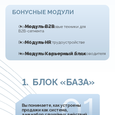
Неделя 1
«Фундамент продаж»
1.
-
Освоите логику движения клиента -
1.-
от первого контакта до закрытия сделки
2.
-
Научитесь выстраивать доверие
2.-
и управлять вниманием клиента
3.
-
Овладеете гибким подходом
3.-
к продажам без жёстких скриптов
4.
-
Освоите методику выявления потребностей
4.-
через причинно‑следственный анализ
5.
-
Изучите продвинутые техники
5.-
(«закрытие дверей», программирование
5.-
второго порядка и другие) -
5.-
то, что упускают 90% специалистов
Практика
Установочная сессия:
диагностика навыков и
подбор индивидуального
трека обучения