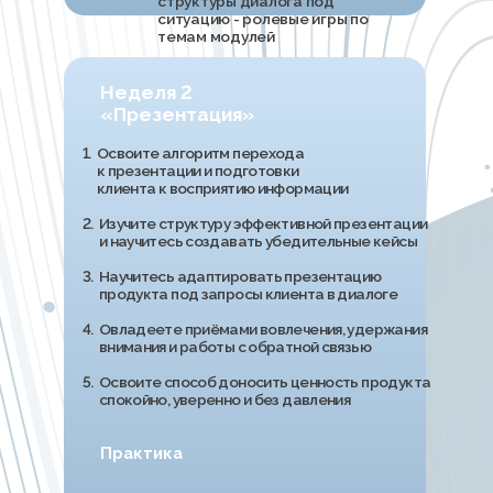
встраиваете
его в мотивацию к покупке
04
Вы реализуете свой профиль
менеджера по продажам,
управляя сильными
сторонами в разговорах с
клиентами
05
Вы используете продвинутые
техники в продажах: JTBD,
нестандартные отработки
возражений, техники
провокативной психологии и т.д.
06
Вы закрываете клиентов в
переписке и эффективно
применяете разные
навыки коммуникации