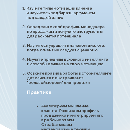
выделяться на фоне других компаний, понимаете на уровне
ДНК своего клиента и достигаете лучших результатов,
кардинально меняя свои продажи
ФОКУС НА ВНЕДРЕНИИ И РЕЗУЛЬТАТЕ,
А НЕ НА ТЕОРИИ
Программа построена так, чтобы продавцы не просто
смотрели
уроки и тратили время на теорию, а вносили изменения в свою
реальную практику: отрабатывали возражения, выстраивали
структуру диалога с клиентом и анализировали собственные
звонки. Мы проводим ролёвки вместе с вами, чтобы в диалог
с клиентом вы заходили уже подготовленными
С ВАМИ РЯДОМ — ЖИВЫЕ ЛЮДИ
Наставник, куратор и эксперты — вы не останетесь один.
Только вместе с живыми людьми вы достигнете
необходимого результата
РАБОТА НА РЕЗУЛЬТАТ
К концу обучения вы уже не гадаете, почему очередной
клиент
слился, а имеете под рукой все инструменты, чтобы закрыть
любую сделку. У вас есть чёткая структура продаж, понятный
план отработки возражений и навыки, которые помогают
выполнять план из месяца в месяц
ДОСТУП К БОЛЬШОЙ БАЗЕ ЗНАНИЙ
На платформе
КОСМОСЕЙЛЗ
собраны только проверенные