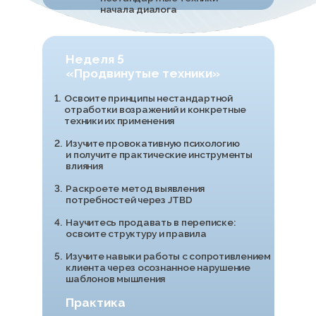
материалы: уроки, разборы звонков, презентации, а также
собственные наработки, благодаря которым вы выйдете
на стабильный доход
ПОСЧИТАЙТЕ, СКОЛЬКО ВЫ
БУДЕТЕ ЗАРАБАТЫВАТЬ
Количество продаж в день
3
1
20
Средний чек
50000
10000
1000000
Фиксированная часть
50000