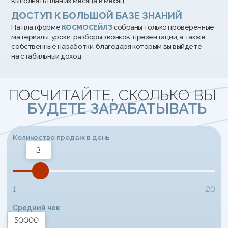
Получите полную
программу курса
+7
Отправляя данную форму, вы соглашаетесь с условиями
оферты
и
политики обработки персональных данных
. Я даю свое согласие
на
обработку персональных данных
Я даю свое
согласие
на получение рекламных и информационных
рассылок
ПОЛУЧИТЬ ПРОГРАММУ