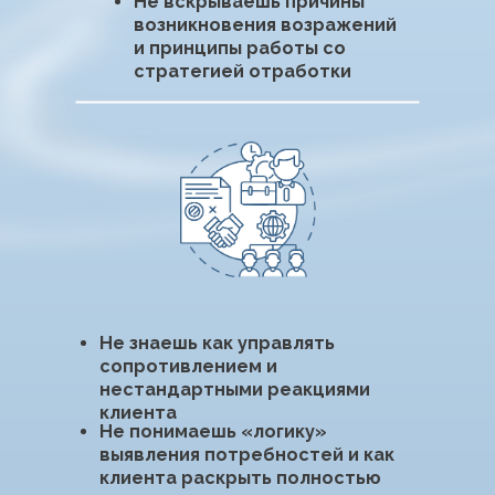
Боишься или не знаешь как
использовать нестандартные
подходы
Часто предлагаешь скидку,
чувствуя как теряешь
управление диалогом
Работаешь «на износ»,
чтобы выполнить план и не
видишь перспективы
роста
Чувствуешь выгорание
от продаж и хочешь
зарабатывать больше
ПРОРАБАТЫВАЕМ
ВСЕ ЭТИ СЛОЖНОСТИ
МЫ НА ОБУЧЕНИИ
РЕЗУЛЬТАТ
НАЧИНАЕТ РАСТИ
УЖЕ С ПЕРВОЙ НЕДЕЛИ